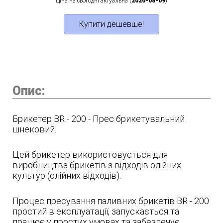
Ціна на сьогодні актуальна (
2026-08-09
)
Купити дешевше!
Опис:
Брикетер BR - 200 - Прес брикетувальний
шнековий.
Цей брикетер використовується для
виробництва брикетів з відходів олійних
культур (олійних відходів).
Процес пресування паливних брикетів BR - 200
простий в експлуатації, запускається та
працює у простих умовах та забезпечує