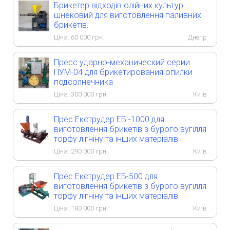
Брикетер відходів олійних культур
шнековий для виготовлення паливних
брикетів.
Ціна:
60 000
грн.
Днепр
Пресс ударно-механический серии
ПУМ-04 для брикетирования опилки
подсолнечника
Ціна:
300 000
грн.
Київ
Прес Екструдер ЕБ -1000 для
виготовлення брикетів з бурого вугілля
торфу лігніну та інших матеріалів
Ціна:
290 000
грн.
Київ
Прес Екструдер ЕБ-500 для
виготовлення брикетів з бурого вугілля
торфу лігніну та інших матеріалів
Ціна:
180 000
грн.
Київ