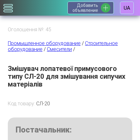
Добавить
UA
объявление
Оголошення №: 45
Промышленное оборудование
/
Строительное
оборудование
/
Смесители
/
Змішувач лопатевої примусового
типу СЛ-20 для змішування сипучих
матеріалів
Код товару:
СЛ-20
Постачальник: