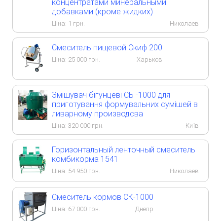
концентратами минеральными
добавками (кроме жидких)
Ціна:
1
грн.
Николаев
Смеситель пищевой Скиф 200
Ціна:
25 000
грн.
Харьков
Змішувач бігунцеві СБ -1000 для
приготування формувальних сумішей в
ливарному производсва
Ціна:
320 000
грн.
Київ
Горизонтальный ленточный смеситель
комбикорма 1541
Ціна:
54 950
грн.
Николаев
Смеситель кормов СК-1000
Ціна:
67 000
грн.
Днепр