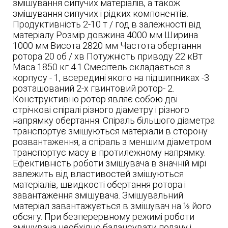
змішування сипучих матеріалів, а також
змішування сипучих і рідких компонентів.
Продуктивність 2-10 т / год в залежності від
матеріалу Розмір довжина 4000 мм Ширина
1000 мм Висота 2820 мм Частота обертання
ротора 20 об / хв Потужність приводу 22 кВт
Маса 1850 кг 4.1.Смесітель складається з
корпусу - 1, всередині якого на підшипниках -3
розташований 2-х гвинтовий ротор- 2.
Конструктивно ротор являє собою дві
стрічкові спіралі різного діаметру і різного
напрямку обертання. Спіраль більшого діаметра
транспортує змішуються матеріали в сторону
розвантаження, а спіраль з меншим діаметром
транспортує масу в протилежному напрямку.
Ефективність роботи змішувача в значній мірі
залежить від властивостей змішуються
матеріалів, швидкості обертання ротора і
завантаження змішувача. Змішувальний
матеріал завантажується в змішувач на ½ його
обсягу. При безперервному режимі роботи
змішувача необхідно балансувати подачу і