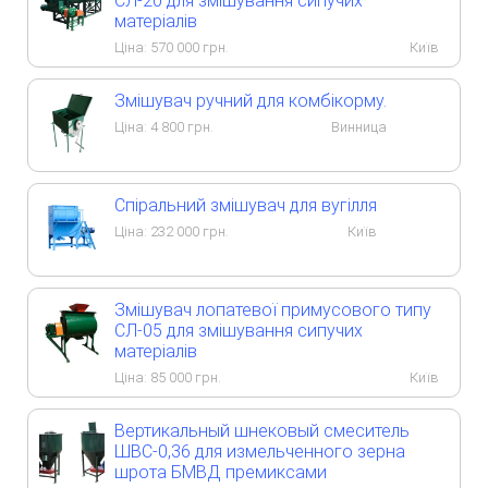
СЛ-20 для змішування сипучих
матеріалів
Ціна:
570 000
грн.
Київ
Змішувач ручний для комбікорму.
Ціна:
4 800
грн.
Винница
Спіральний змішувач для вугілля
Ціна:
232 000
грн.
Київ
Змішувач лопатевої примусового типу
СЛ-05 для змішування сипучих
матеріалів
Ціна:
85 000
грн.
Київ
Вертикальный шнековый смеситель
ШВС-0,36 для измельченного зерна
шрота БМВД премиксами