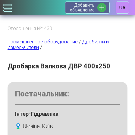
Добавить
UA
объявление
Оголошення №: 430
Промышленное оборудование
/
Дробилки и
Измельчители
/
Дробарка Валкова ДВР 400х250
Постачальник:
Інтер-Гідравліка
Ukraine, Київ