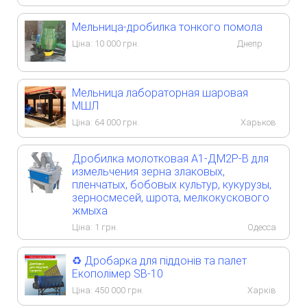
Мельница-дробилка тонкого помола
Ціна:
10 000
грн.
Днепр
Мельница лабораторная шаровая
МШЛ
Ціна:
64 000
грн.
Харьков
Дробилка молотковая А1-ДМ2Р-В для
измельчения зерна злаковых,
пленчатых, бобовых культур, кукурузы,
зерносмесей, шрота, мелкокускового
жмыха
Ціна:
1
грн.
Одесса
♻️ Дробарка для піддонів та палет
Екополімер SB-10
Ціна:
450 000
грн.
Харків