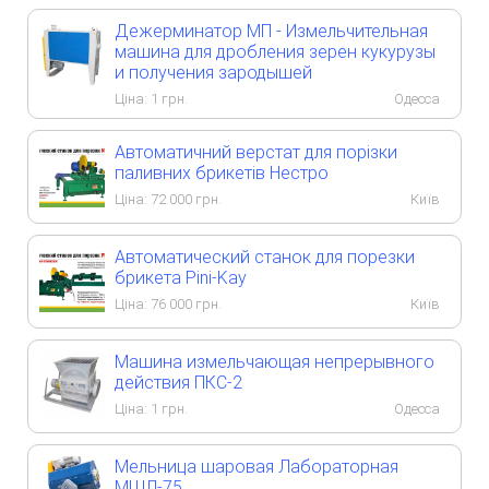
Дежерминатор МП - Измельчительная
машина для дробления зерен кукурузы
и получения зародышей
Ціна:
1
грн.
Одесса
Автоматичний верстат для порізки
паливних брикетів Нестро
Ціна:
72 000
грн.
Київ
Автоматический станок для порезки
брикета Pini-Kay
Ціна:
76 000
грн.
Київ
Машина измельчающая непрерывного
действия ПКС-2
Ціна:
1
грн.
Одесса
Мельница шаровая Лабораторная
МШЛ-75