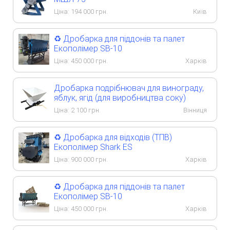
Ціна:
194 000
грн.
Київ
♻️ Дробарка для піддонів та палет
Екополімер SB-10
Ціна:
450 000
грн.
Харків
Дробарка подрібнювач для винограду,
яблук, ягід (для виробництва соку)
Ціна:
2 100
грн.
Вінниця
♻️ Дробарка для відходів (ТПВ)
Екополімер Shark ES
Ціна:
900 000
грн.
Харків
♻️ Дробарка для піддонів та палет
Екополімер SB-10
Ціна:
450 000
грн.
Харків