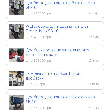
Дробилка для поддонов Экополимер
SB-10
Ціна:
450 000
грн.
Харків
♻️ Дробарка для піддонів та палет
Екополімер SB-10
Ціна:
450 000
грн.
Харків
Дробарка роторна з ножами типу
«ластівчин хвіст»
Ціна:
393 000
грн.
Дніпро
Помольна лінія на базі Щекової
дробарки
Ціна:
100
грн.
Днепр
Дробилка для поддонов Экополимер
SB-10
Ціна:
450 000
грн.
Харків