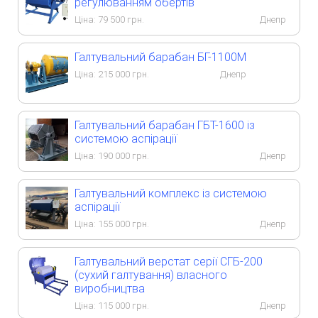
регулюванням обертів
Ціна:
79 500
грн.
Днепр
Галтувальний барабан БГ-1100М
Ціна:
215 000
грн.
Днепр
Галтувальний барабан ГБТ-1600 із
системою аспірації
Ціна:
190 000
грн.
Днепр
Галтувальний комплекс із системою
аспірації
Ціна:
155 000
грн.
Днепр
Галтувальний верстат серії СГБ-200
(сухий галтування) власного
виробництва
Ціна:
115 000
грн.
Днепр