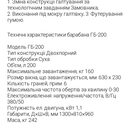
1. Зміна конструкції галтування за
технологічним завданням Замовника;
2. Виконання під мокру галтівку; 3. Футерування
гумою.
Технічні характеристики барабана ГБ-200:
Модель ГБ-200
Тип конструкції Двохпорний
Тип обробки Суха
Об'єм, л 200
Максимальне завантаження, кг 160
Розмір вікна, що завантажується, мм. 630 х 230
Кількість граней, прим. 6
Максимальна частота обертів за хвилину 0-30
Електроживлення: напруження/частота, В/Гц
380/50
Потужність ел. двигуна, кВт 1,1
Габарити, Д×Ш×В, мм 1300×810×960
Маса, кг 242