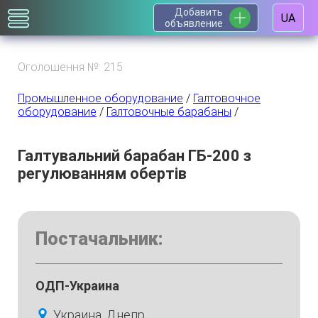
Добавить
UA
объявление
Оголошення №: 215
Промышленное оборудование
/
Галтовочное
оборудование
/
Галтовочные барабаны
/
Галтувальний барабан ГБ-200 з
регулюванням обертів
Постачальник:
ОДП-Украина
Украина, Днепр