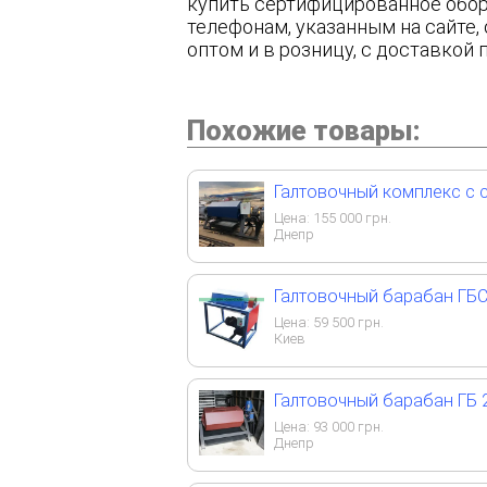
купить сертифицированное обор
телефонам, указанным на сайте,
оптом и в розницу, с доставкой 
Похожие товары:
Галтовочный комплекс с 
Цена:
155 000
грн.
Днепр
Галтовочный барабан ГБС
Цена:
59 500
грн.
Киев
Галтовочный барабан ГБ 
Цена:
93 000
грн.
Днепр