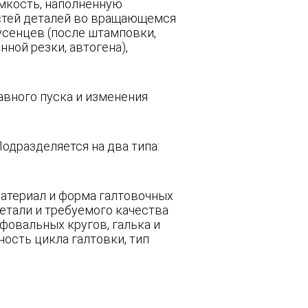
емкость, наполненную
остей деталей во вращающемся
усенцев (после штамповки,
ной резки, автогена),
авного пуска и изменения
одразделяется на два типа:
атериал и форма галтовочных
етали и требуемого качества
фовальных кругов, галька и
ость цикла галтовки, тип