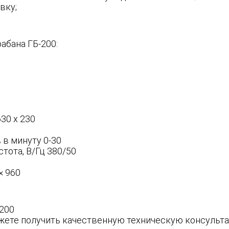
вку;
абана ГБ-200:
30 х 230
 в минуту 0-30
тота, В/Гц 380/50
× 960
-200
жете получить качественную техническую консульта