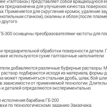
алее «галтовка») представляет собой вращающуюся 
ка предназначена для улучшения качества поверхн
а. Применяется для скругления кромок, удаление за
чнопильным станком), окалины и облоя (после плазмен
 другого.
 ГБ-300 оснащены преобразователями частоты для пл
 и предварительной обработки поверхности детали. П
овке используются сухие галтовочные наполнители.
ители добавляются различные буферные растворы. М
 раствор подбираются исходя из материала, формы д
ва может применяться стальная дробь, шлак, бой шли
в зависимости от применяемой технологии. Длительн
а и деталей определяются экспериментально.
 исполнения барабана ГБ-200:
вки по технологическому заданию Заказчика;