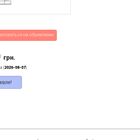
аловаться на объявление
0
грн.
а (
2026-08-07
)
евле!