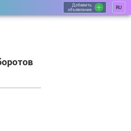
Добавить
RU
объявление
боротов