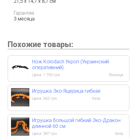
21,5 x 14,7 x 8,7 см
Гарантия:
3 месяца
Похожие товары:
Нож Kolodach Укроп (Украинский
оперативний)
Цена:
1 750
грн.
Вінниця
Игрушка Эко-Ящерица гибкая
Цена:
362
грн.
Київ
Игрушка большой гибкий Эко-Дракон
длинной 60 см
Цена:
587
грн.
Київ