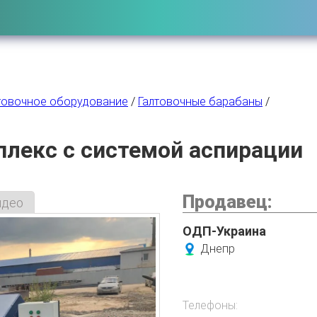
товочное оборудование
/
Галтовочные барабаны
/
лекс с системой аспирации
Продавец:
идео
ОДП-Украина
Днепр
Телефоны: