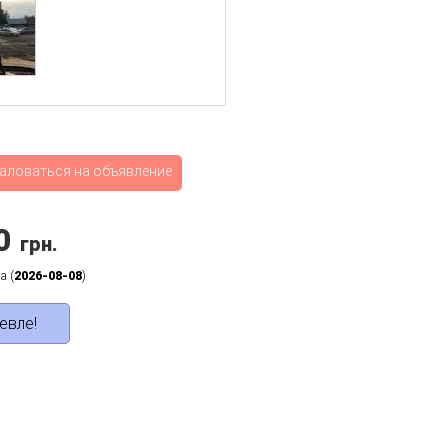
аловаться на объявление
0
грн.
а (
2026-08-08
)
евле!