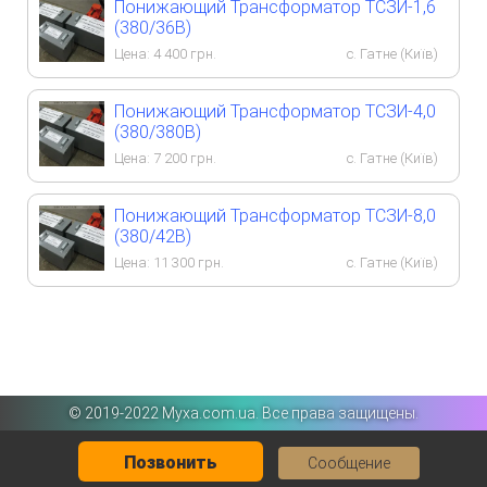
Понижающий Трансформатор ТСЗИ-1,6
(380/36В)
Цена:
4 400
грн.
с. Гатне (Київ)
Понижающий Трансформатор ТСЗИ-4,0
(380/380В)
Цена:
7 200
грн.
с. Гатне (Київ)
Понижающий Трансформатор ТСЗИ-8,0
(380/42В)
Цена:
11 300
грн.
с. Гатне (Київ)
©️ 2019-2022 Myxa.com.ua. Все права защищены.
Позвонить
Сообщение