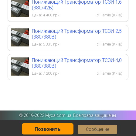
Понижающий Трансформатор ТСЗИ-1,6
(380/42В)
Цена:
4 400
грн.
с. Гатне (Київ)
Понижающий Трансформатор ТСЗИ-2,5
(380/380В)
Цена:
5 335
грн.
с. Гатне (Київ)
Понижающий Трансформатор ТСЗИ-4,0
(380/380В)
Цена:
7 200
грн.
с. Гатне (Київ)
©️ 2019-2022 Myxa.com.ua. Все права защищены.
Позвонить
Сообщение