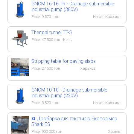
GNOM 16-16 TR - Drainage submersible
industrial pump (380V)
Price:
9 570
грн.
Новая Каховка
Thermal tunnel TT-5
Price:
47 500
грн.
Киев
Stripping table for paving slabs
Price:
27 500
грн.
Харьков
GNOM 10-10 - Drainage submersible
industrial pump (220V)
Price:
8 520
грн.
Новая Каховка
♻️ Дробарка для текстилю Екополімер
Shark ES
Price:
900 000
грн.
Харків