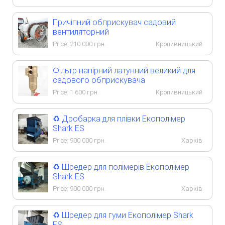
Причіпний обприскувач садовий
вентиляторний
Price:
210 000
грн.
Кропивницький
Фільтр напірний латунний великий для
садового обприскувача
Price:
1 600
грн.
Кропивницький
♻️ Дробарка для плівки Екополімер
Shark ES
Price:
900 000
грн.
Харків
♻️ Шредер для полімерів Екополімер
Shark ES
Price:
900 000
грн.
Харків
♻️ Шредер для гуми Екополімер Shark
ES