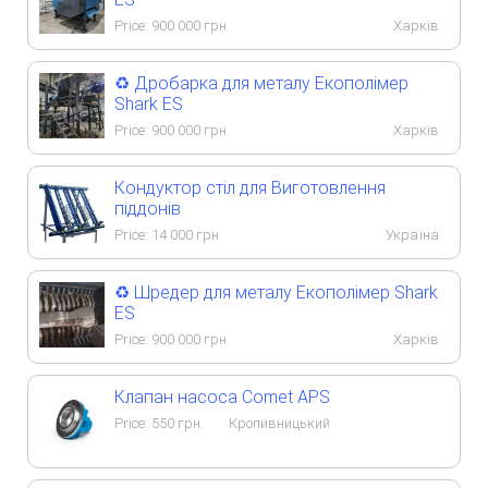
Price:
900 000
грн.
Харків
♻️ Дробарка для металу Екополімер
Shark ES
Price:
900 000
грн.
Харків
Кондуктор стіл для Виготовлення
піддонів
Price:
14 000
грн.
Україна
♻️ Шредер для металу Екополімер Shark
ES
Price:
900 000
грн.
Харків
Клапан насоса Comet APS
Price:
550
грн.
Кропивницький