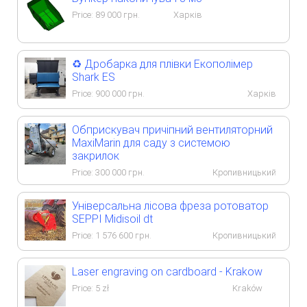
Price:
89 000
грн.
Харків
♻️ Дробарка для плівки Екополімер
Shark ES
Price:
900 000
грн.
Харків
Обприскувач причіпний вентиляторний
MaxiMarin для саду з системою
закрилок
Price:
300 000
грн.
Кропивницький
Універсальна лісова фреза ротоватор
SEPPI Midisoil dt
Price:
1 576 600
грн.
Кропивницький
Laser engraving on cardboard - Krakow
Price:
5
zł
Kraków