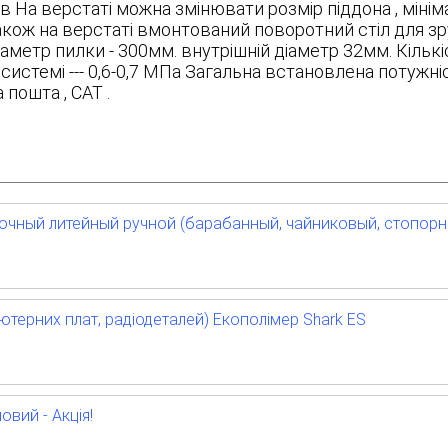
ів На верстаті можна змінювати розмір піддона , міні
ож на верстаті вмонтований поворотний стіл для зру
аметр пилки - 300мм. внутрішній діаметр 32мм. Кількі
истемі --- 0,6-0,7 МПа Загальна встановлена потужніс
 пошта , CAT .
чный литейный ручной (барабанный, чайниковый, стопорн
ютерних плат, радіодеталей) Екополімер Shark ES
новий - Акція!