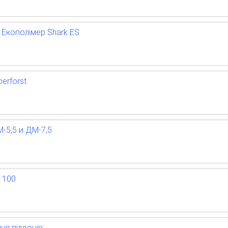
 Екополімер Shark ES
erforst
5,5 и ДМ-7,5
 100
ня піддонів