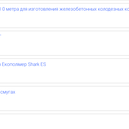
.0 метра для изготовления железобетонных колодезных к
T
в Екополімер Shark ES
сосмугах