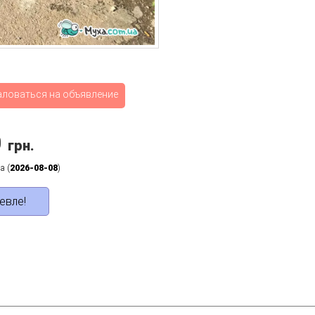
аловаться на объявление
0
грн.
а (
2026-08-08
)
евле!