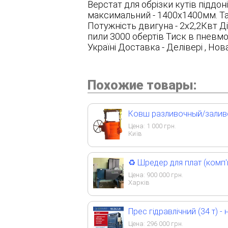
Верстат для обрізки кутів піддон
максимальний - 1400x1400мм. Так
Потужність двигуна - 2x2,2Квт Ді
пили 3000 обертів Тиск в пневмос
Україні Доставка - Делівері , Нова
Похожие товары:
Ковш разливочный/заливо
Цена:
1 000
грн.
Київ
♻️ Шредер для плат (комп'
Цена:
900 000
грн.
Харків
Прес гідравлічний (34 т) - 
Цена:
296 000
грн.