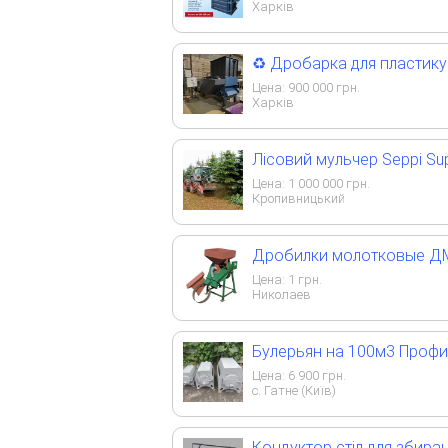
Харків
♻️ Дробарка для пластику
Цена:
900 000
грн.
Харків
Лісовий мульчер Seppi Sup
Цена:
1 000 000
грн.
Кропивницький
Дробилки молотковые ДМ-
Цена:
1
грн.
Николаев
Булерьян на 100м3 Профи
Цена:
6 900
грн.
с. Гатне (Київ)
Кондуктор стіл для збиран