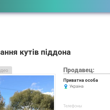
ання кутів піддона
Продавец:
идео
Приватна особа
Україна
Телефоны: