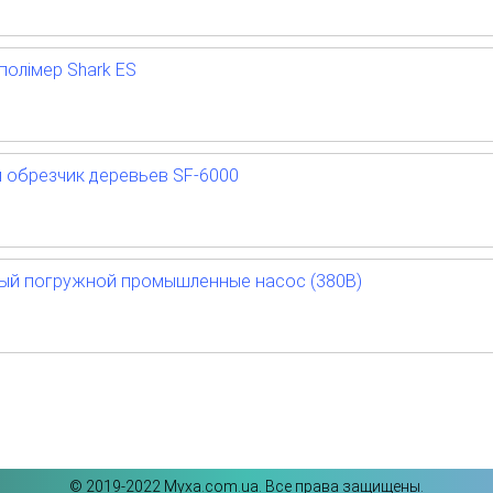
полімер Shark ES
 обрезчик деревьев SF-6000
ный погружной промышленные насос (380В)
©️ 2019-2022 Myxa.com.ua. Все права защищены.