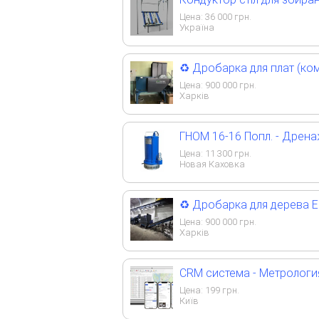
Цена:
36 000
грн.
Україна
♻️ Дробарка для плат (ком
Цена:
900 000
грн.
Харків
ГНОМ 16-16 Попл. - Дре
Цена:
11 300
грн.
Новая Каховка
♻️ Дробарка для дерева Е
Цена:
900 000
грн.
Харків
CRM система - Метрологи
Цена:
199
грн.
Київ