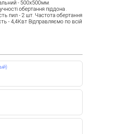
мальний - 500x500мм.
чності обертання піддона .
сть пил - 2 шт. Частота обертання
ть - 4,4Квт Відправляємо по всій
ый)