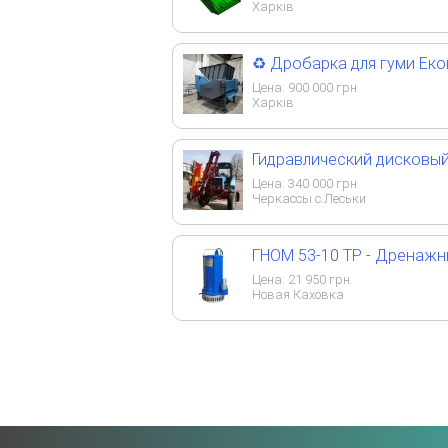
Харків
♻️ Дробарка для гуми Еко
Цена:
900 000
грн.
Харків
Гидравлический дисковый
Цена:
340 000
грн.
Черкассы с.Леськи
ГНОМ 53-10 ТР - Дренаж
Цена:
21 950
грн.
Новая Каховка