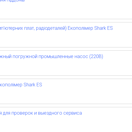
п'ютерних плат, радіодеталей) Екополімер Shark ES
нажный погружной промышленные насос (220В)
кополімер Shark ES
я для проверок и выездного сервиса