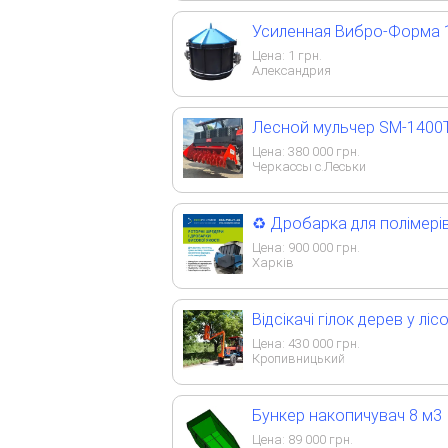
Усиленная Вибро-Форма 1
Цена:
1
грн.
Александрия
Лесной мульчер SM-1400
Цена:
380 000
грн.
Черкассы с.Леськи
♻️ Дробарка для полімері
Цена:
900 000
грн.
Харків
Відсікачі гілок дерев у лі
Цена:
430 000
грн.
Кропивницький
Бункер накопичувач 8 м3
Цена:
89 000
грн.