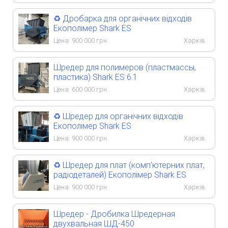
♻️ Дробарка для органічних відходів
Екополімер Shark ES
Цена:
900 000
грн.
Харків
Шредер для полимеров (пластмассы,
пластика) Shark ES 6.1
Цена:
600 000
грн.
Харків
♻️ Шредер для органічних відходів
Екополімер Shark ES
Цена:
900 000
грн.
Харків
♻️ Шредер для плат (комп'ютерних плат,
радіодеталей) Екополімер Shark ES
Цена:
900 000
грн.
Харків
Шредер - Дробилка Шредерная
двухвальная ШД-450