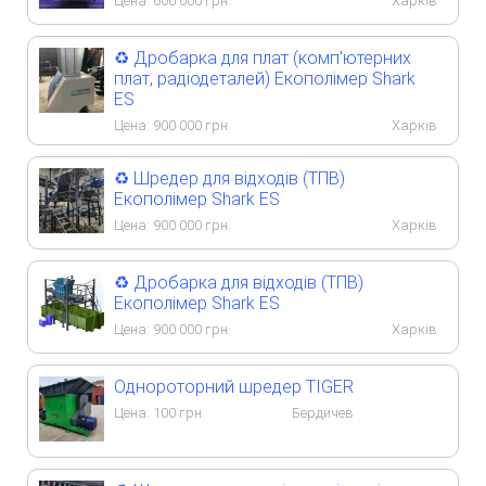
Цена:
600 000
грн.
Харків
♻️ Дробарка для плат (комп'ютерних
плат, радіодеталей) Екополімер Shark
ES
Цена:
900 000
грн.
Харків
♻️ Шредер для відходів (ТПВ)
Екополімер Shark ES
Цена:
900 000
грн.
Харків
♻️ Дробарка для відходів (ТПВ)
Екополімер Shark ES
Цена:
900 000
грн.
Харків
Однороторний шредер TIGER
Цена:
100
грн.
Бердичев