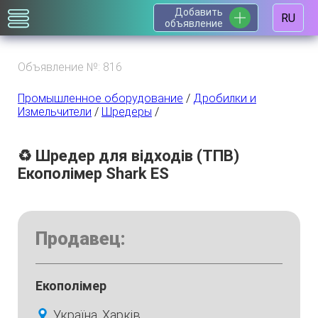
Добавить
RU
объявление
Объявление №: 816
Промышленное оборудование
/
Дробилки и
Измельчители
/
Шредеры
/
♻️ Шредер для відходів (ТПВ)
Екополімер Shark ES
Продавец:
Екополімер
Україна, Харків