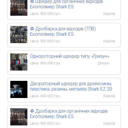
♻️ Шредер для органічних відходів
Екополімер Shark ES
Цена:
900 000
грн.
Харків
♻️ Дробарка для відходів (ТПВ)
Екополімер Shark ES
Цена:
900 000
грн.
Харків
Однороторний шредер типу «Гризун»
Цена:
860 000
грн.
Дніпро
Двораторный шредер для древесины,
пластика, резины, металла Shark EZ 20
Цена:
600 000
грн.
Харків
♻️ Дробарка для органічних відходів
Екополімер Shark ES
Цена:
900 000
грн.
Харків