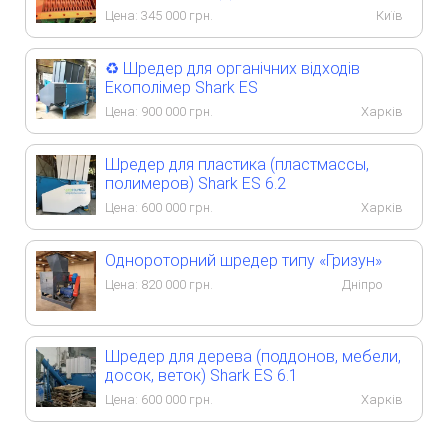
Цена:
345 000
грн.
Київ
♻️ Шредер для органічних відходів
Екополімер Shark ES
Цена:
900 000
грн.
Харків
Шредер для пластика (пластмассы,
полимеров) Shark ES 6.2
Цена:
600 000
грн.
Харків
Однороторний шредер типу «Гризун»
Цена:
820 000
грн.
Дніпро
Шредер для дерева (поддонов, мебели,
досок, веток) Shark ES 6.1
Цена:
600 000
грн.
Харків