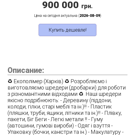
900 000
грн.
Цена на сегодня актуальна (
2026-08-09
)
Купить дешевле!
Описание:
♻️ Екополімер (Харків) ♻️ Розробляємо і
виготовляємо шредери (дробарки) для роботи
з різноманітними відходами ♻️. Наші шредери
якісно подрібнюють: - Деревину (піддони,
колоди, гілки, старі меблі та ін.)‼️ - Пластик
(пляшки, труби, ящики, літники та ін.)‼️ - Плівку,
пакети, Біг Беги - Легкі метали ‼️ - Гуму
(автошини, гумові вироби) - Одяг і взуття -
Упаковку (бочки, каністри та ін.) - Макулатуру -