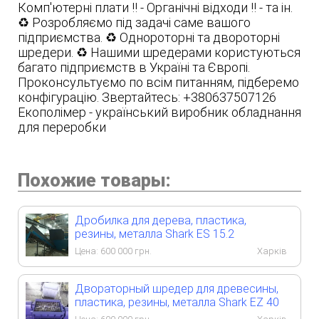
Комп'ютерні плати ‼️ - Органічні відходи ‼️ - та ін.
♻️ Розробляємо під задачі саме вашого
підприємства. ♻️ Однороторні та двороторні
шредери. ♻️ Нашими шредерами користуються
багато підприємств в Україні та Європі.
Проконсультуємо по всім питанням, підберемо
конфігурацію. Звертайтесь: +380637507126
Екополімер - український виробник обладнання
для переробки
Похожие товары:
Дробилка для дерева, пластика,
резины, металла Shark ES 15.2
Цена:
600 000
грн.
Харків
Двораторный шредер для древесины,
пластика, резины, металла Shark EZ 40