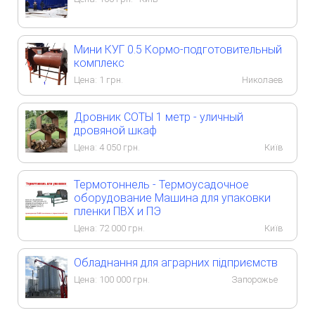
Мини КУГ 0.5 Кормо-подготовительный
комплекс
Цена:
1
грн.
Николаев
Дровник СОТЫ 1 метр - уличный
дровяной шкаф
Цена:
4 050
грн.
Київ
Термотоннель - Термоусадочное
оборудование Машина для упаковки
пленки ПВХ и ПЭ
Цена:
72 000
грн.
Київ
Обладнання для аграрних підприємств
Цена:
100 000
грн.
Запорожье