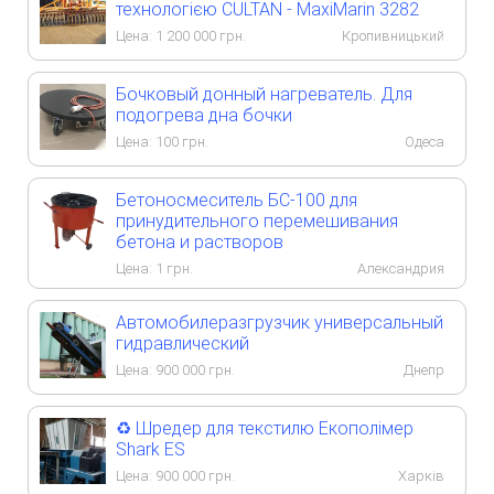
технологією CULTAN - MaxiMarin 3282
Цена:
1 200 000
грн.
Кропивницький
Бочковый донный нагреватель. Для
подогрева дна бочки
Цена:
100
грн.
Одеса
Бетоносмеситель БС-100 для
принудительного перемешивания
бетона и растворов
Цена:
1
грн.
Александрия
Автомобилеразгрузчик универсальный
гидравлический
Цена:
900 000
грн.
Днепр
♻️ Шредер для текстилю Екополімер
Shark ES
Цена:
900 000
грн.
Харків