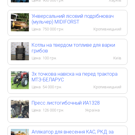
Цена:
900 000
грн.
Харків
Універсальний лісовий подрібнювач
(мульчер) MIDIFORST
Цена:
750 000
грн.
Кропивницький
Котлы на твердом топливе для варки
грибов
Цена:
100
грн.
Київ
3х точкова навіска на перед трактора
МТЗ-БЕЛАРУС
Цена:
54 000
грн.
Кропивницький
Пресс листогибочный ИА1328
Цена:
126 000
грн.
Україна
Аплікатор для внесення КАС, РКД за