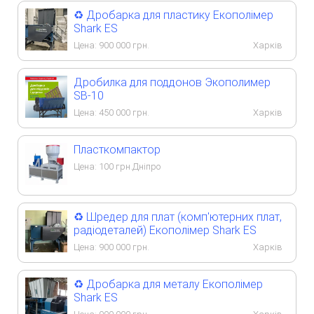
♻️ Дробарка для пластику Екополімер
Shark ES
Цена:
900 000
грн.
Харків
Дробилка для поддонов Экополимер
SB-10
Цена:
450 000
грн.
Харків
Пласткомпактор
Цена:
100
грн.
Дніпро
♻️ Шредер для плат (комп'ютерних плат,
радіодеталей) Екополімер Shark ES
Цена:
900 000
грн.
Харків
♻️ Дробарка для металу Екополімер
Shark ES