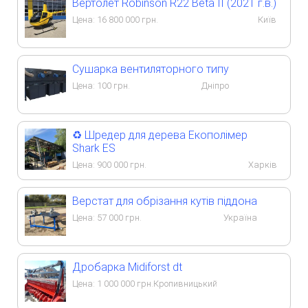
Вертолёт Robinson R22 Beta II (2021 г.в.)
Цена:
16 800 000
грн.
Київ
Сушарка вентиляторного типу
Цена:
100
грн.
Дніпро
♻️ Шредер для дерева Екополімер
Shark ES
Цена:
900 000
грн.
Харків
Верстат для обрізання кутів піддона
Цена:
57 000
грн.
Україна
Дробарка Midiforst dt
Цена:
1 000 000
грн.
Кропивницький