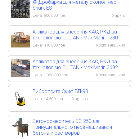
♻️ Дробарка для металу Екополімер
Shark ES
Цена:
900 000
грн.
Харків
Аплікатор для внесення КАС, РКД за
технологією CULTAN - MaxiMarin 1230
Цена:
410 000
грн.
Кропивницький
Аплікатор для внесення КАС, РКД за
технологією CULTAN - MaxiMarin 3692
Цена:
1 350 000
грн.
Кропивницький
Виброплита Скиф ВП-90
Цена:
14 500
грн.
Харьков
Бетоносмеситель БС-250 для
принудительного перемешивания
бетона и растворов