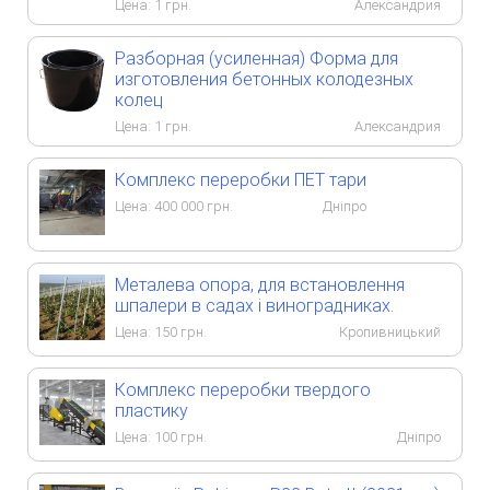
Цена:
1
грн.
Александрия
Разборная (усиленная) Форма для
изготовления бетонных колодезных
колец
Цена:
1
грн.
Александрия
Комплекс переробки ПЕТ тари
Цена:
400 000
грн.
Дніпро
Металева опора, для встановлення
шпалери в садах і виноградниках.
Цена:
150
грн.
Кропивницький
Комплекс переробки твердого
пластику
Цена:
100
грн.
Дніпро