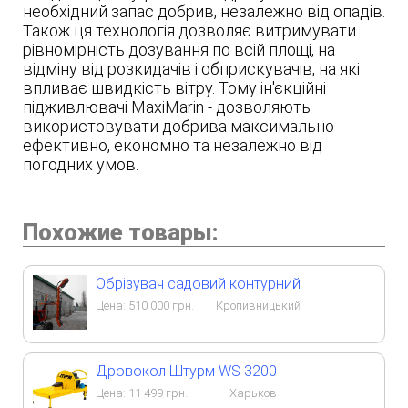
необхідний запас добрив, незалежно від опадів.
Також ця технологія дозволяє витримувати
рівномірність дозування по всій площі, на
відміну від розкидачів і обприскувачів, на які
впливає швидкість вітру. Тому ін'єкційні
підживлювачі MaxiMarin - дозволяють
використовувати добрива максимально
ефективно, економно та незалежно від
погодних умов.
Похожие товары:
Обрізувач садовий контурний
Цена:
510 000
грн.
Кропивницький
Дровокол Штурм WS 3200
Цена:
11 499
грн.
Харьков