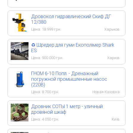
Дровокол гидравлический Скиф ДГ
12/380
Цена:
18 999
грн.
Харьков
♻️ Шредер для гуми Екополімер Shark
ES
Цена:
900 000
грн.
Харків
ГНОМ 6-10 Попл. - Дренажный
погружной промышленные насос
(220В)
Цена:
8 700
грн.
Новая Каховка
Дровник СОТЫ 1 метр - уличный
дровяной шкаф
Цена:
4 050
грн.
Київ