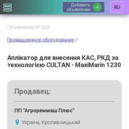
Добавить
RU
объявление
Объявление №: 623
Промышленное оборудование
/
Аплікатор для внесення КАС, РКД за
технологією CULTAN - MaxiMarin 1230
Продавец:
ПП "Агрореммаш Плюс"
Україна, Кропивницький