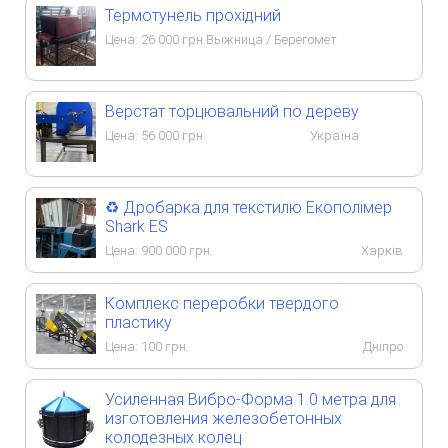
Термотунель прохідний
Цена:
26 000
грн.
Выжница / Берегомет
Верстат торцювальний по дереву
Цена:
56 000
грн.
Україна
♻️ Дробарка для текстилю Екополімер
Shark ES
Цена:
900 000
грн.
Харків
Комплекс переробки твердого
пластику
Цена:
100
грн.
Дніпро
Усиленная Вибро-Форма 1.0 метра для
изготовления железобетонных
колодезных колец