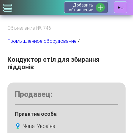
Добавить
RU
объявление
Объявление №: 746
Промышленное оборудование
/
Кондуктор стіл для збирання
піддонів
Продавец:
Приватна особа
None, Україна