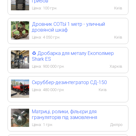
грибов
Цена:
100
грн.
Київ
Дровник СОТЫ 1 метр - уличный
дровяной шкаф
Цена:
4 050
грн.
Київ
♻️ Дробарка для металу Екополімер
Shark ES
Цена:
900 000
грн.
Харків
Скруббер-дезинтегратор СД-150
Цена:
480 000
грн.
Київ
Матриці, ролики, фільєри для
грануляторів під замовлення
Цена:
1
грн.
Дніпро