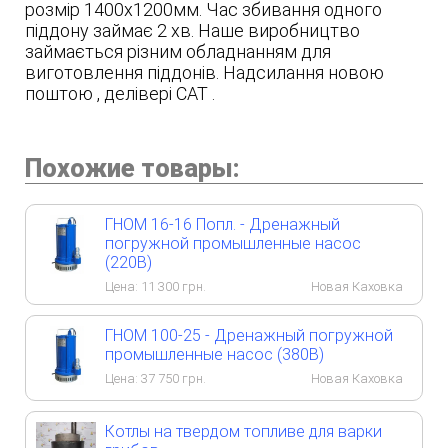
розмір 1400x1200мм. Час збивання одного
піддону займає 2 хв. Наше виробництво
займається різним обладнанням для
виготовлення піддонів. Надсилання новою
поштою , делівері CAT .
Похожие товары:
ГНОМ 16-16 Попл. - Дренажный
погружной промышленные насос
(220В)
Цена:
11 300
грн.
Новая Каховка
ГНОМ 100-25 - Дренажный погружной
промышленные насос (380В)
Цена:
37 750
грн.
Новая Каховка
Котлы на твердом топливе для варки