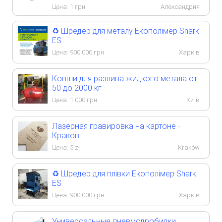
Цена:
1
грн.
Александрия
♻️ Шредер для металу Екополімер Shark
ES
Цена:
900 000
грн.
Харків
Ковши для разлива жидкого метала от
50 до 2000 кг
Цена:
1 000
грн.
Київ
Лазерная гравировка на картоне -
Краков
Цена:
5
zł
Kraków
♻️ Шредер для плівки Екополімер Shark
ES
Цена:
900 000
грн.
Харків
Универсальные пневмодробилки