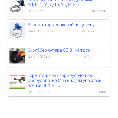
УПД-11, УПД-15, УПД-18,5
Цена:
1
грн.
Николаев
Верстат торцювальний по дереву
Цена:
35 000
грн.
Україна
Скруббер-бутара СБ-3 - Микрон
Цена:
1 000
грн.
Київ
Термотоннель - Термоусадочное
оборудование Машина для упаковки
пленки ПВХ и ПЭ
Цена:
72 000
грн.
Київ