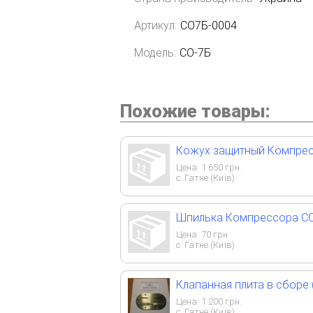
Артикул:
СО7Б-0004
Модель:
СО-7Б
Похожие товары:
Кожух защитный Компрес
Цена:
1 650
грн.
с. Гатне (Київ)
Шпилька Компрессора С
Цена:
70
грн.
с. Гатне (Київ)
Клапанная плита в сборе
Цена:
1 200
грн.
с. Гатне (Київ)