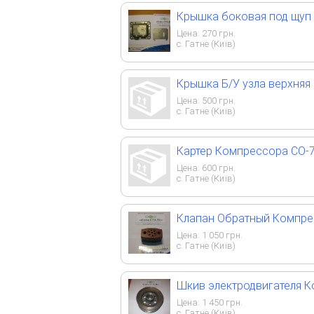
Крышка боковая под щуп
Цена:
270
грн.
с. Гатне (Київ)
Крышка Б/У узла верхня
Цена:
500
грн.
с. Гатне (Київ)
Картер Компрессора СО-
Цена:
600
грн.
с. Гатне (Київ)
Клапан Обратный Компре
Цена:
1 050
грн.
с. Гатне (Київ)
Шкив электродвигателя 
Цена:
1 450
грн.
с. Гатне (Київ)