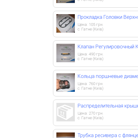
Прокладка Головки Верх
Цена:
105
грн.
с. Гатне (Київ)
Клапан Регулировочный 
Цена:
490
грн.
с. Гатне (Київ)
Кольца поршневые диамет
Цена:
760
грн.
с. Гатне (Київ)
Распределительная крышк
Цена:
270
грн.
с. Гатне (Київ)
Трубка ресивера с флянц