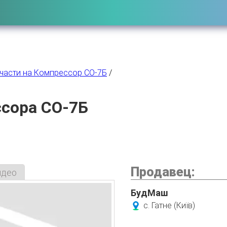
части на Компрессор СО-7Б
/
сора СО-7Б
Продавец:
идео
БудМаш
с. Гатне (Київ)