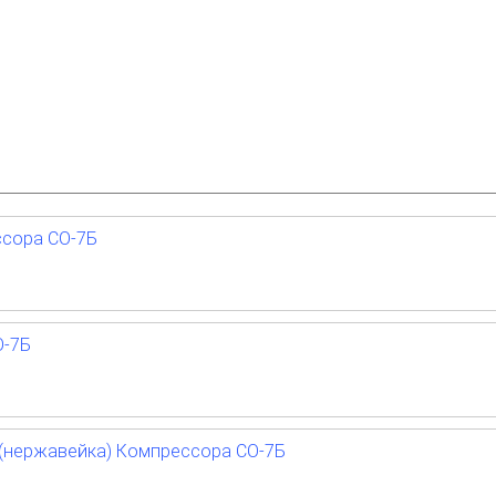
сора СО-7Б
О-7Б
 (нержавейка) Компрессора СО-7Б