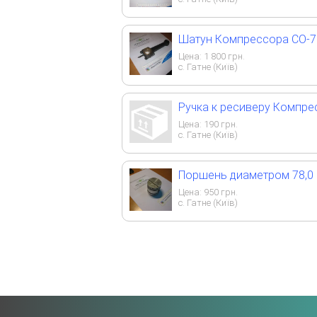
Шатун Компрессора СО-
Цена:
1 800
грн.
с. Гатне (Київ)
Ручка к ресиверу Компре
Цена:
190
грн.
с. Гатне (Київ)
Поршень диаметром 78,0 
Цена:
950
грн.
с. Гатне (Київ)