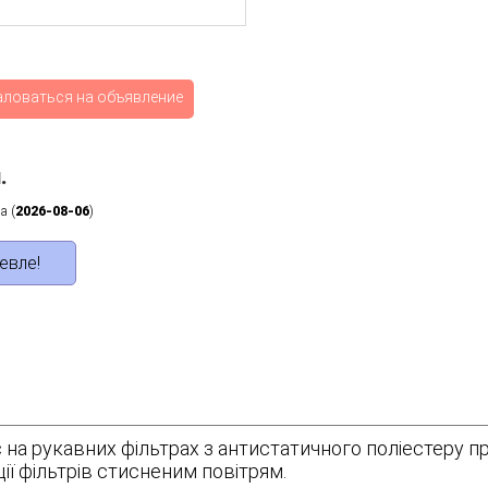
аловаться на объявление
.
а (
2026-08-06
)
евле!
 на рукавних фільтрах з антистатичного поліестеру пр
ї фільтрів стисненим повітрям.