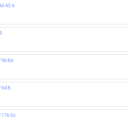
il AS 6
9
.96.Bd
.64.B
.176.Sc