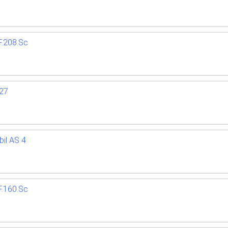
.208.Sc
27
il AS 4
.160.Sc