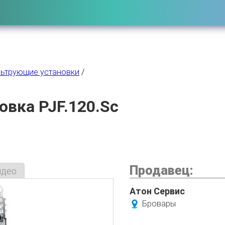
ьтрующие установки
/
овка PJF.120.Sc
Продавец:
идео
Атон Сервис
Бровары