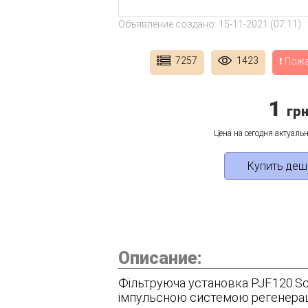
Объявление создано: 15-11-2021 (07:11)
7257
1423
❗ Пож
1
грн
Цена на сегодня актуальн
Купить деш
Описание:
Фільтруюча установка PJF.120.Sc
імпульсною системою регенераці