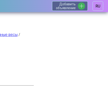
Добавить
RU
объявление
нные весы
/