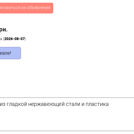
аловаться на объявление
рн.
а (
2026-08-07
)
евле!
з гладкой нержавеющей стали и пластика.