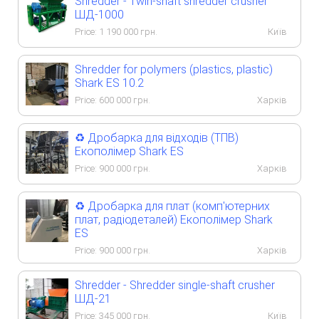
Shredder - Twin-shaft shredder crusher
ШД-1000
Price:
1 190 000
грн.
Київ
Shredder for polymers (plastics, plastic)
Shark ES 10.2
Price:
600 000
грн.
Харків
♻️ Дробарка для відходів (ТПВ)
Екополімер Shark ES
Price:
900 000
грн.
Харків
♻️ Дробарка для плат (комп'ютерних
плат, радіодеталей) Екополімер Shark
ES
Price:
900 000
грн.
Харків
Shredder - Shredder single-shaft crusher
ШД-21
Price:
345 000
грн.
Київ