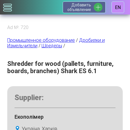
Добавить
EN
объявление
Ad №: 720
Промышленное оборудование
/
Дробилки и
Измельчители
/
Шредеры
/
Shredder for wood (pallets, furniture,
boards, branches) Shark ES 6.1
Supplier:
Екополімер
Україна, Харків