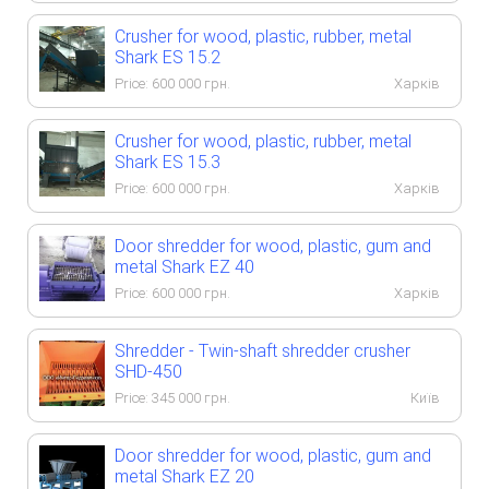
Crusher for wood, plastic, rubber, metal
Shark ES 15.2
Price:
600 000
грн.
Харків
Crusher for wood, plastic, rubber, metal
Shark ES 15.3
Price:
600 000
грн.
Харків
Door shredder for wood, plastic, gum and
metal Shark EZ 40
Price:
600 000
грн.
Харків
Shredder - Twin-shaft shredder crusher
SHD-450
Price:
345 000
грн.
Київ
Door shredder for wood, plastic, gum and
metal Shark EZ 20