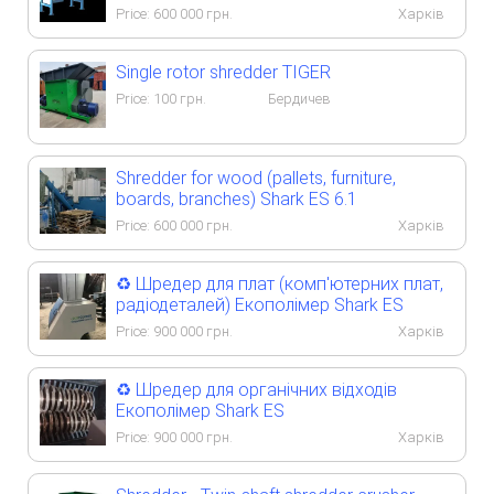
Price:
600 000
грн.
Харків
Single rotor shredder TIGER
Price:
100
грн.
Бердичев
Shredder for wood (pallets, furniture,
boards, branches) Shark ES 6.1
Price:
600 000
грн.
Харків
♻️ Шредер для плат (комп'ютерних плат,
радіодеталей) Екополімер Shark ES
Price:
900 000
грн.
Харків
♻️ Шредер для органічних відходів
Екополімер Shark ES
Price:
900 000
грн.
Харків