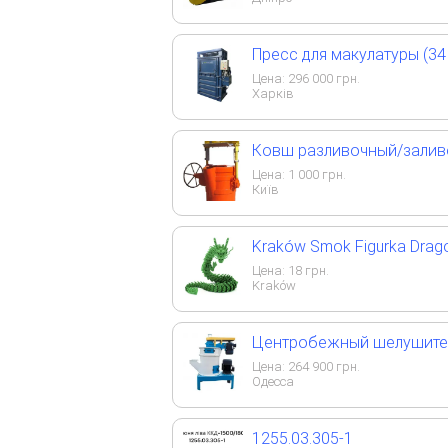
Пресс для макулатуры (34 т
Цена:
296 000
грн.
Харків
Ковш разливочный/заливо
Цена:
1 000
грн.
Київ
Kraków Smok Figurka Drag
Цена:
18
грн.
Kraków
Центробежный шелушитель
Цена:
264 900
грн.
Одесса
1255.03.305-1