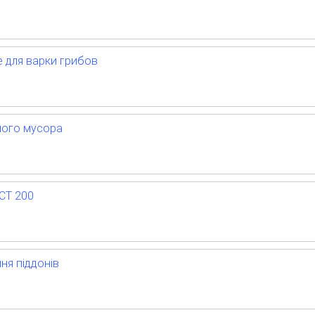
е для варки грибов
ного мусора
СТ 200
ня піддонів