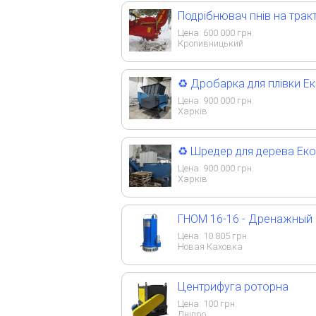
Подрібнювач пнів на тракт
Цена:
600 000
грн.
Кропивницький
♻️ Дробарка для плівки Е
Цена:
900 000
грн.
Харків
♻️ Шредер для дерева Еко
Цена:
900 000
грн.
Харків
ГНОМ 16-16 - Дренажный
Цена:
10 805
грн.
Новая Каховка
Центрифуга роторна
Цена:
100
грн.
Дніпро