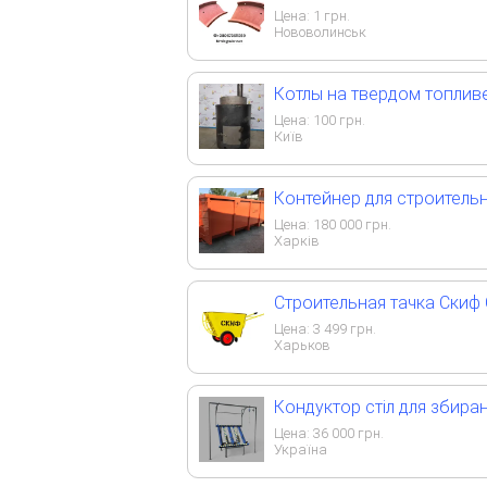
Цена:
1
грн.
Нововолинськ
Котлы на твердом топлив
Цена:
100
грн.
Київ
Контейнер для строитель
Цена:
180 000
грн.
Харків
Строительная тачка Скиф 
Цена:
3 499
грн.
Харьков
Кондуктор стіл для збиран
Цена:
36 000
грн.
Україна