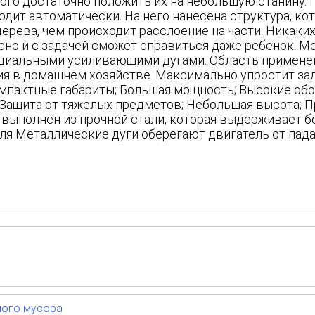
того достаточно положить их на небольшую станину. 
ходит автоматически. На него нанесена структура, ко
ерева, чем происходит расслоение на части. Никаки
сно и с задачей сможет справиться даже ребенок. М
циальными усиливающими дугами. Область примене
я в домашнем хозяйстве. Максимально упростит зад
мпактные габариты; Большая мощность; Высокие обор
 Защита от тяжелых предметов; Небольшая высота; 
 выполнен из прочной стали, которая выдерживает б
ля Металлические дуги оберегают двигатель от пада
ного мусора