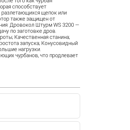
После того как чурбан
торая способствует
х разлетающихся щепок или
отор также защищен от
ния: Дровокол Штурм WS 3200 —
ачу по заготовке дров.
оты; Качественная станина;
Простота запуска; Конусовидный
ольшие нагрузки.
ющих чурбанов, что продлевает