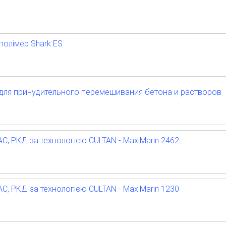
полімер Shark ES
для принудительного перемешивания бетона и растворов
АС, РКД за технологією CULTAN - MaxiMarin 2462
АС, РКД за технологією CULTAN - MaxiMarin 1230