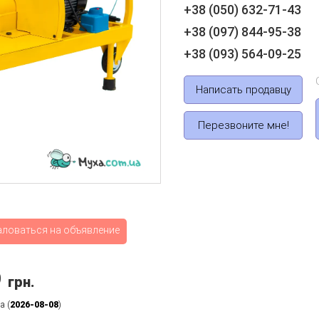
+38 (050) 632-71-43
+38 (097) 844-95-38
+38 (093) 564-09-25
Написать продавцу
Перезвоните мне!
аловаться на объявление
9
грн.
а (
2026-08-08
)