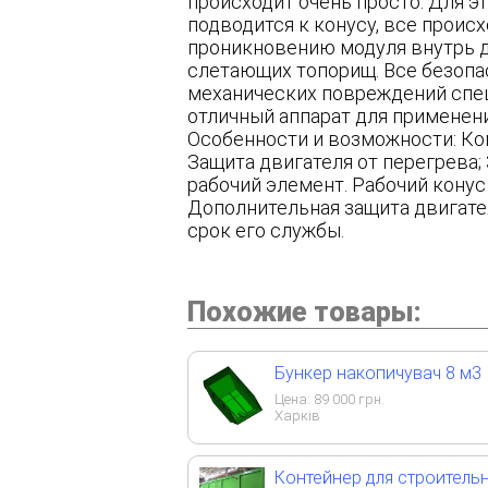
происходит очень просто. Для э
подводится к конусу, все проис
проникновению модуля внутрь д
слетающих топорищ. Все безопа
механических повреждений спе
отличный аппарат для применени
Особенности и возможности: Ко
Защита двигателя от перегрева;
рабочий элемент. Рабочий конус
Дополнительная защита двигате
срок его службы.
Похожие товары:
Бункер накопичувач 8 м3
Цена:
89 000
грн.
Харків
Контейнер для строитель