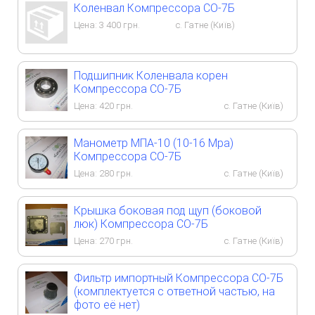
Коленвал Компрессора СО-7Б
Цена:
3 400
грн.
с. Гатне (Київ)
Подшипник Коленвала корен
Компрессора СО-7Б
Цена:
420
грн.
с. Гатне (Київ)
Манометр МПА-10 (10-16 Мра)
Компрессора СО-7Б
Цена:
280
грн.
с. Гатне (Київ)
Крышка боковая под щуп (боковой
люк) Компрессора СО-7Б
Цена:
270
грн.
с. Гатне (Київ)
Фильтр импортный Компрессора СО-7Б
(комплектуется с ответной частью, на
фото её нет)