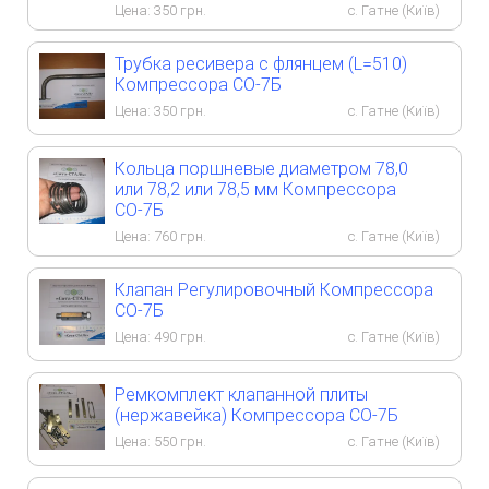
Цена:
350
грн.
с. Гатне (Київ)
Трубка ресивера с флянцем (L=510)
Компрессора СО-7Б
Цена:
350
грн.
с. Гатне (Київ)
Кольца поршневые диаметром 78,0
или 78,2 или 78,5 мм Компрессора
СО-7Б
Цена:
760
грн.
с. Гатне (Київ)
Клапан Регулировочный Компрессора
СО-7Б
Цена:
490
грн.
с. Гатне (Київ)
Ремкомплект клапанной плиты
(нержавейка) Компрессора СО-7Б
Цена:
550
грн.
с. Гатне (Київ)