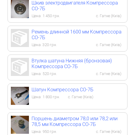
Шкив электродвигателя Компрессора
СО-7Б
Цена:
1 450
грн.
с. Гатне (Київ)
Ремень длинной 1600 мм Компрессора
СО-7Б
Цена:
320
грн.
с. Гатне (Київ)
Втулка шатуна Нижняя (бронзовая)
Компрессора СО-7Б
Цена:
520
грн.
с. Гатне (Київ)
Шатун Компрессора СО-7Б
Цена:
1 800
грн.
с. Гатне (Київ)
Поршень диаметром 78,0 или 78,2 или
78,5 мм Компрессора СО-7Б
Цена:
950
грн.
с. Гатне (Київ)