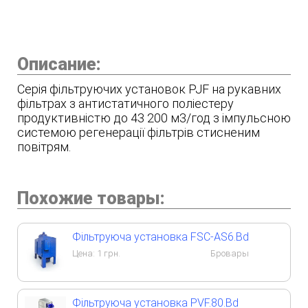
Описание:
Серія фільтруючих установок PJF на рукавних
фільтрах з антистатичного поліестеру
продуктивністю до 43 200 м3/год з імпульсною
системою регенерації фільтрів стисненим
повітрям.
Похожие товары:
Фільтруюча установка FSC-AS6.Bd
Цена:
1
грн.
Бровары
Фільтруюча установка PVF.80.Bd