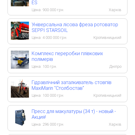
ES
Цена:
900 000
грн.
Харків
Універсальна лісова фреза ротоватор
SEPPI STARSOIL
Цена:
4 000 000
грн.
Кропивницький
Комплекс переробки плівкових
полімерів
Цена:
100
грн.
Дніпро
Гідравлічний заталкиватель стовпів
MaxiMarin "Столбостав"
Цена:
100 000
грн.
Кропивницький
Пресс для макулатуры (34 т) - новый -
Акция!
Цена:
296 000
грн.
Харків