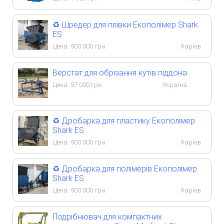
♻️ Шредер для плівки Екополімер Shark
ES
Цена:
900 000
грн.
Харків
Верстат для обрізання кутів піддона
Цена:
57 000
грн.
Україна
♻️ Дробарка для пластику Екополімер
Shark ES
Цена:
900 000
грн.
Харків
♻️ Дробарка для полімерів Екополімер
Shark ES
Цена:
900 000
грн.
Харків
Подрібнювач для компактних