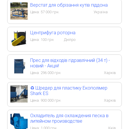
Верстат для обрізання кутів піддона
Цена:
57 000
грн.
Україна
Центрифуга роторна
Цена:
100
грн.
Дніпро
Прес для відходів гідравлічний (34 т) -
новий - Акція!
Цена:
296 000
грн.
Харків
♻️ Шредер для пластику Екополімер
Shark ES
Цена:
900 000
грн.
Харків
Охладитель для охлаждения песка в
литейном производстве
Цена:
1 000
грн.
Київ