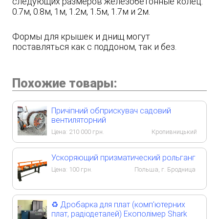
следующих размеров железобетонные колец:
0.7м, 0.8м, 1м, 1.2м, 1.5м, 1.7м и 2м.
Формы для крышек и днищ могут
поставляться как с поддоном, так и без.
Похожие товары:
Причіпний обприскувач садовий
вентиляторний
Цена:
210 000
грн.
Кропивницький
Ускоряющий призматический рольганг
Цена:
100
грн.
Польша, г. Бродница
♻️ Дробарка для плат (комп'ютерних
плат, радіодеталей) Екополімер Shark