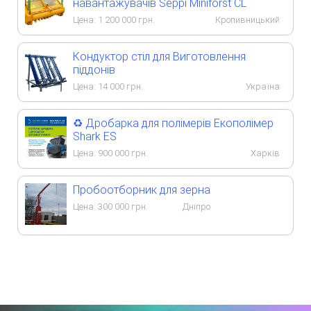
навантажувачів Seppi Miniforst CL
Цена:
1 200 000
грн.
Кропивницький
Кондуктор стіл для Виготовлення
піддонів
Цена:
14 000
грн.
Україна
♻️ Дробарка для полімерів Екополімер
Shark ES
Цена:
900 000
грн.
Харків
Пробоотборник для зерна
Цена:
300 000
грн.
Дніпро