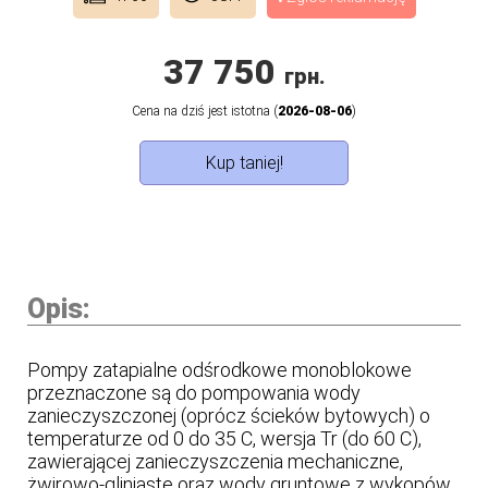
37 750
грн.
Cena na dziś jest istotna (
2026-08-06
)
Kup taniej!
Opis:
Pompy zatapialne odśrodkowe monoblokowe
przeznaczone są do pompowania wody
zanieczyszczonej (oprócz ścieków bytowych) o
temperaturze od 0 do 35 C, wersja Tr (do 60 C),
zawierającej zanieczyszczenia mechaniczne,
żwirowo-gliniaste oraz wody gruntowe z wykopów,