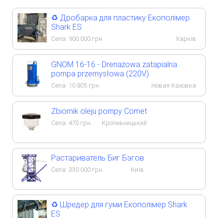
♻️ Дробарка для пластику Екополімер
Shark ES
Cena:
900 000
грн.
Харків
GNOM 16-16 - Drenażowa zatapialna
pompa przemysłowa (220V)
Cena:
10 805
грн.
Новая Каховка
Zbiornik oleju pompy Comet
Cena:
470
грн.
Кропивницький
Растариватель Биг Бэгов
Cena:
330 000
грн.
Київ
♻️ Шредер для гуми Екополімер Shark
ES