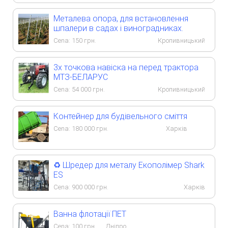
Металева опора, для встановлення
шпалери в садах і виноградниках.
Cena:
150
грн.
Кропивницький
3х точкова навіска на перед трактора
МТЗ-БЕЛАРУС
Cena:
54 000
грн.
Кропивницький
Контейнер для будівельного сміття
Cena:
180 000
грн.
Харків
♻️ Шредер для металу Екополімер Shark
ES
Cena:
900 000
грн.
Харків
Ванна флотації ПЕТ
Cena:
100
грн.
Дніпро