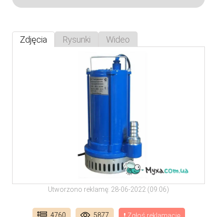
Zdjęcia
Rysunki
Wideo
Utworzono reklamę: 28-06-2022 (09:06)
4760
5877
❗ Zgłoś reklamację