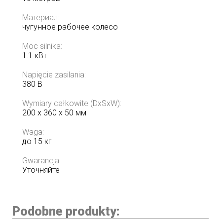
Материал:
чугунное рабочее колесо
Moc silnika:
1.1 кВт
Napięcie zasilania:
380 В
Wymiary całkowite (DxSxW):
200 х 360 х 50 мм
Waga:
до 15 кг
Gwarancja:
Уточняйте
Podobne produkty: