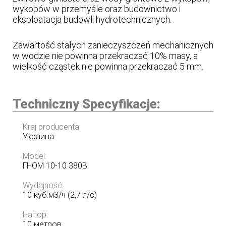
wykopów w przemyśle oraz budownictwo i
eksploatacja budowli hydrotechnicznych.
Zawartość stałych zanieczyszczeń mechanicznych
w wodzie nie powinna przekraczać 10% masy, a
wielkość cząstek nie powinna przekraczać 5 mm.
Techniczny Specyfikacje:
Kraj producenta:
Украина
Model:
ГНОМ 10-10 380В
Wydajność:
10 куб.м3/ч (2,7 л/с)
Напор:
10 метров