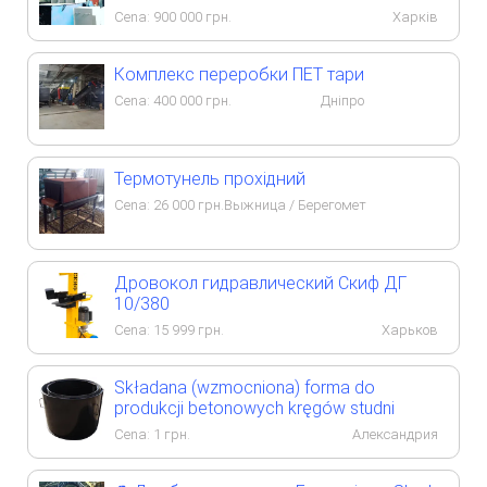
Cena:
900 000
грн.
Харків
Комплекс переробки ПЕТ тари
Cena:
400 000
грн.
Дніпро
Термотунель прохідний
Cena:
26 000
грн.
Выжница / Берегомет
Дровокол гидравлический Скиф ДГ
10/380
Cena:
15 999
грн.
Харьков
Składana (wzmocniona) forma do
produkcji betonowych kręgów studni
Cena:
1
грн.
Александрия