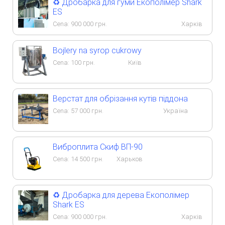
♻️ Дробарка для гуми Екополімер Shark
ES
Cena:
900 000
грн.
Харків
Bojlery na syrop cukrowy
Cena:
100
грн.
Київ
Верстат для обрізання кутів піддона
Cena:
57 000
грн.
Україна
Виброплита Скиф ВП-90
Cena:
14 500
грн.
Харьков
♻️ Дробарка для дерева Екополімер
Shark ES
Cena:
900 000
грн.
Харків